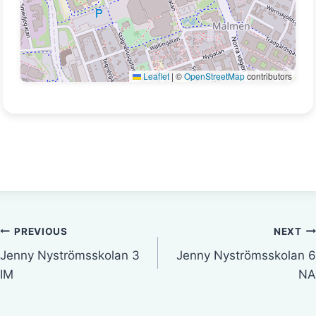
Leaflet
|
©
OpenStreetMap
contributors
Inläggsnavigering
PREVIOUS
NEXT
Jenny Nyströmsskolan 3
Jenny Nyströmsskolan 6
IM
NA