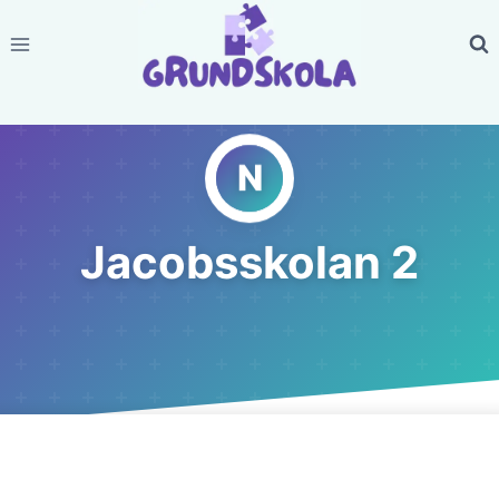
Skip
to
content
Jacobsskolan 2