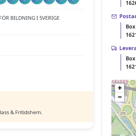
162
Posta
 FÖR BILDNING I SVERIGE
Box
162
Lever
Box
162
+
−
lass & Fritidshem.