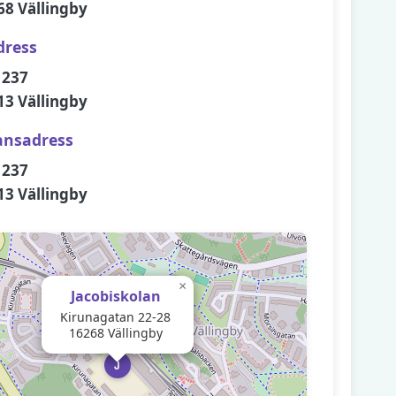
68 Vällingby
dress
 237
13 Vällingby
ansadress
 237
13 Vällingby
×
Jacobiskolan
Kirunagatan 22-28
16268 Vällingby
J