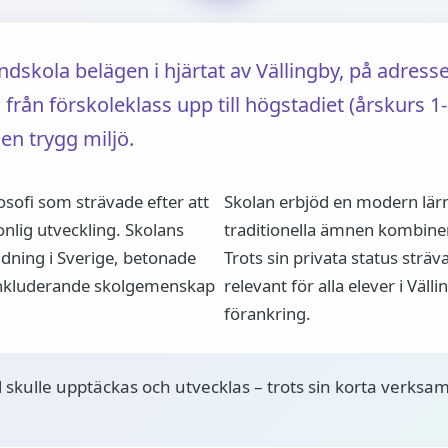
ndskola belägen i hjärtat av Vällingby, på adres
från förskoleklass upp till högstadiet (årskurs 1
 en trygg miljö.
osofi som strävade efter att
Skolan erbjöd en modern lärm
lig utveckling. Skolans
traditionella ämnen kombiner
ldning i Sverige, betonade
Trots sin privata status sträv
 inkluderande skolgemenskap
relevant för alla elever i Väl
förankring.
al skulle upptäckas och utvecklas – trots sin korta verks