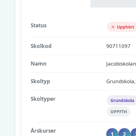
Status
Upphört
Skolkod
90711097
Namn
Jacobiskola
Skoltyp
Grundskola,
Skoltyper
Grundskola
OPPFTH
Årskurser
1
2