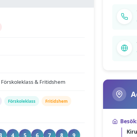
n
 Förskoleklass & Fritidshem
A
Förskoleklass
Fritidshem
Besök
Kir
3
4
5
6
7
8
9