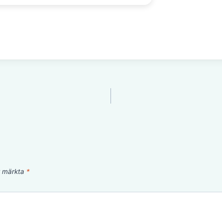
är märkta
*