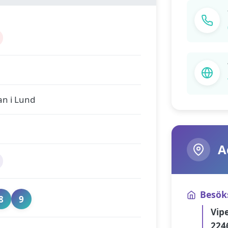
n i Lund
A
Besök
8
9
Vip
224