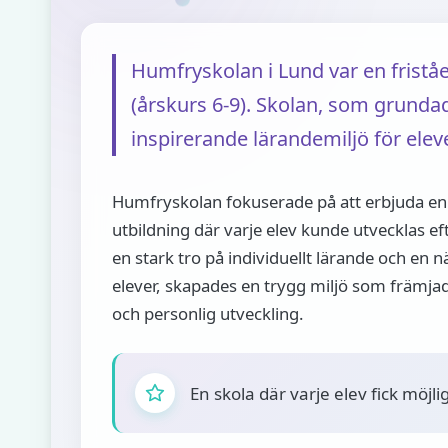
Humfryskolan i Lund var en fristå
(årskurs 6-9). Skolan, som grunda
inspirerande lärandemiljö för elever
Humfryskolan fokuserade på att erbjuda en
utbildning där varje elev kunde utvecklas ef
en stark tro på individuellt lärande och en n
elever, skapades en trygg miljö som främj
och personlig utveckling.
En skola där varje elev fick möjli