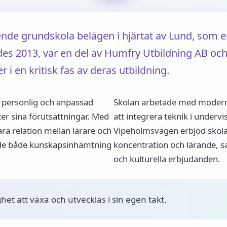
ende grundskola belägen i hjärtat av Lund, som e
des 2013, var en del av Humfry Utbildning AB och
 i en kritisk fas av deras utbildning.
 personlig och anpassad
Skolan arbetade med modern
ter sina förutsättningar. Med
att integrera teknik i underv
ära relation mellan lärare och
Vipeholmsvägen erbjöd skola
ade både kunskapsinhämtning
koncentration och lärande, s
och kulturella erbjudanden.
ghet att växa och utvecklas i sin egen takt.