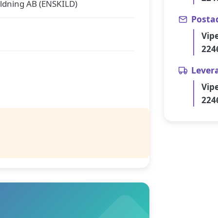
ldning AB (ENSKILD)
Posta
Vip
224
Lever
Vip
224