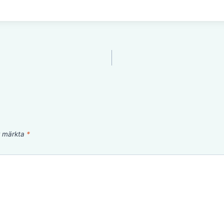
är märkta
*