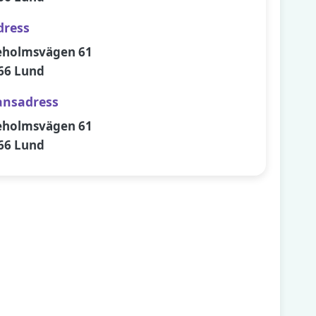
dress
eholmsvägen 61
66 Lund
ansadress
eholmsvägen 61
66 Lund