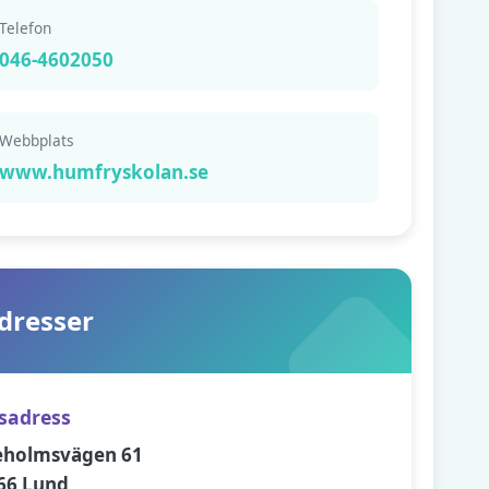
Telefon
046-4602050
Webbplats
www.humfryskolan.se
dresser
sadress
eholmsvägen 61
66 Lund