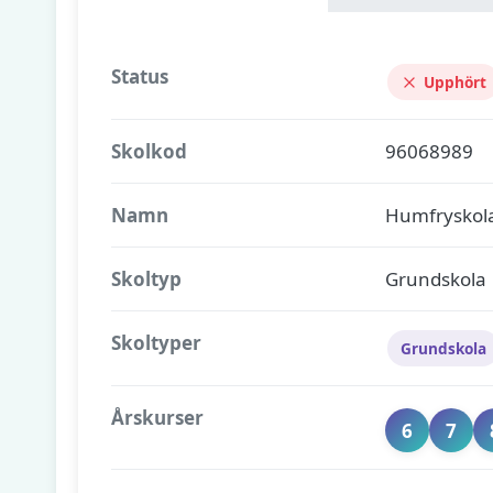
Status
Upphört
Skolkod
96068989
Namn
Humfryskola
Skoltyp
Grundskola
Skoltyper
Grundskola
Årskurser
6
7