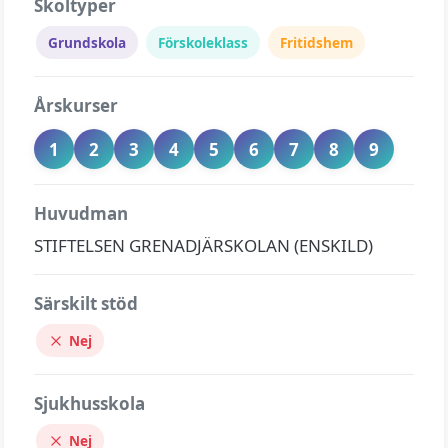
Skoltyper
Grundskola
Förskoleklass
Fritidshem
Årskurser
1
2
3
4
5
6
7
8
9
Huvudman
STIFTELSEN GRENADJÄRSKOLAN (ENSKILD)
Särskilt stöd
Nej
Sjukhusskola
Nej