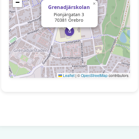
−
×
Grenadjärskolan
Pionjärgatan 3
70381 Örebro
G
Leaflet
|
©
OpenStreetMap
contributors