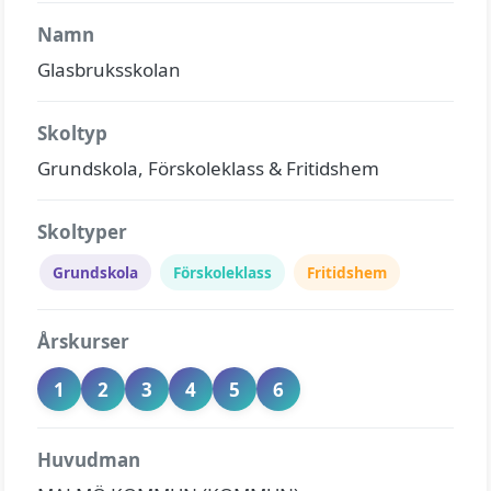
Namn
Glasbruksskolan
Skoltyp
Grundskola, Förskoleklass & Fritidshem
Skoltyper
Grundskola
Förskoleklass
Fritidshem
Årskurser
1
2
3
4
5
6
Huvudman