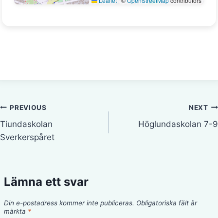
Leaflet
|
©
OpenStreetMap
contributors
Inläggsnavigering
PREVIOUS
NEXT
Tiundaskolan
Höglundaskolan 7-9
Sverkerspåret
Lämna ett svar
Din e-postadress kommer inte publiceras.
Obligatoriska fält är
märkta
*