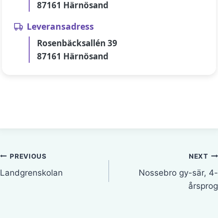
87161 Härnösand
Leveransadress
Rosenbäcksallén 39
87161 Härnösand
Inläggsnavigering
PREVIOUS
NEXT
Landgrenskolan
Nossebro gy-sär, 4-
årsprog