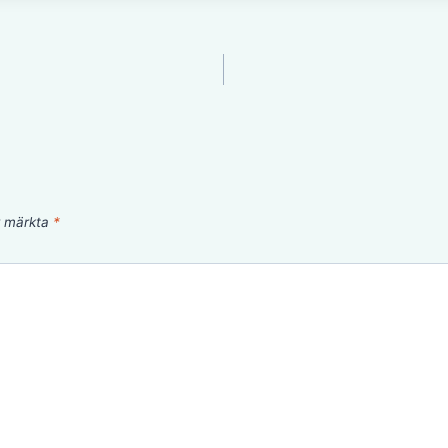
är märkta
*