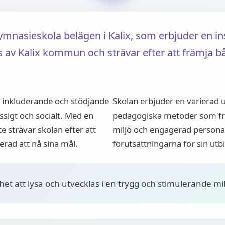
nasieskola belägen i Kalix, som erbjuder en ins
s av Kalix kommun och strävar efter att främja
n inkluderande och stödjande
Skolan erbjuder en varierad
sigt och socialt. Med en
pedagogiska metoder som frä
strävar skolan efter att
miljö och engagerad personal 
erad att nå sina mål.
förutsättningarna för sin utb
ghet att lysa och utvecklas i en trygg och stimulerande mil