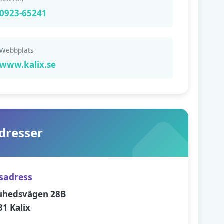
0923-65241
Webbplats
www.kalix.se
dresser
sadress
uhedsvägen 28B
31 Kalix