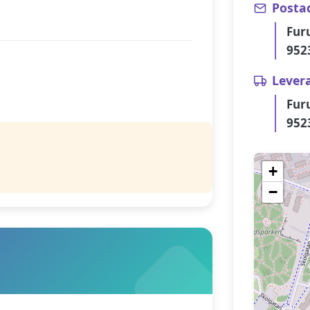
Posta
Fur
952
Lever
Fur
952
+
−