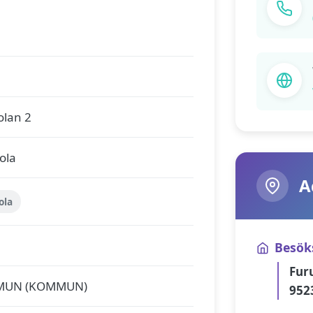
olan 2
ola
A
ola
Besök
Fur
MUN (KOMMUN)
952