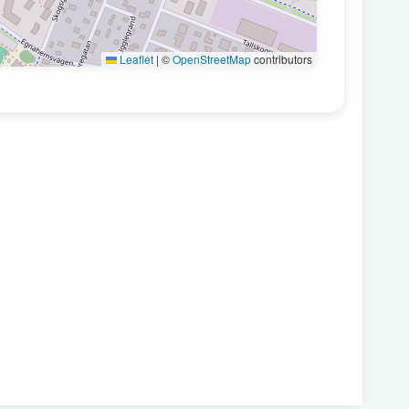
Leaflet
|
©
OpenStreetMap
contributors