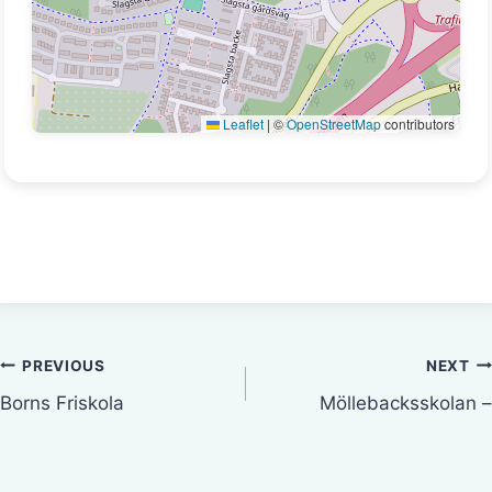
Leaflet
|
©
OpenStreetMap
contributors
Inläggsnavigering
PREVIOUS
NEXT
Borns Friskola
Möllebacksskolan –