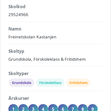
Skolkod
29524966
Namn
Freinetskolan Kastanjen
Skoltyp
Grundskola, Förskoleklass & Fritidshem
Skoltyper
Grundskola
Förskoleklass
Fritidshem
Årskurser
1
2
3
4
5
6
7
8
9