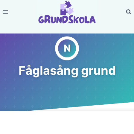
Skip
to
content
Fåglasång grund