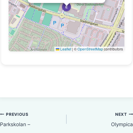
E
Leaflet
|
©
OpenStreetMap
contributors
Inläggsnavigering
PREVIOUS
NEXT
Parkskolan –
Olympica