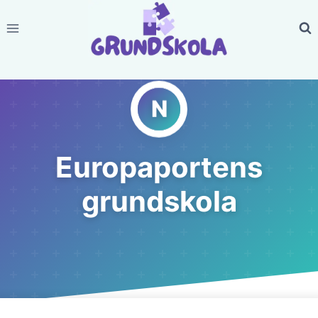
Skip
to
content
Europaportens
grundskola