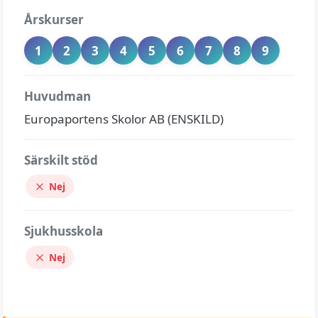
Årskurser
1
2
3
4
5
6
7
8
9
Huvudman
Europaportens Skolor AB (ENSKILD)
Särskilt stöd
Nej
Sjukhusskola
Nej