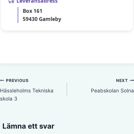
Leveransadress
Box 161
59430 Gamleby
Inläggsnavigering
PREVIOUS
NEXT
Hässleholms Tekniska
Peabskolan Solna
skola 3
Lämna ett svar