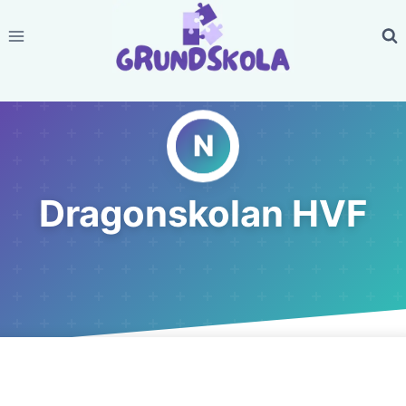
Skip
to
content
Dragonskolan HVF