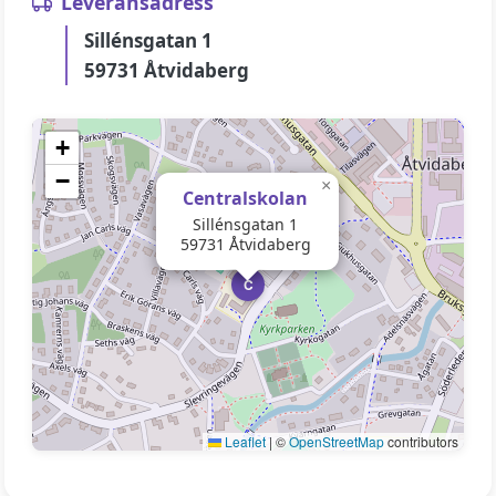
Leveransadress
Sillénsgatan 1
59731 Åtvidaberg
+
−
×
Centralskolan
Sillénsgatan 1
59731 Åtvidaberg
C
Leaflet
|
©
OpenStreetMap
contributors