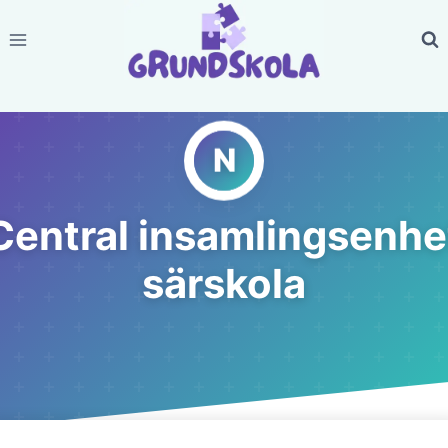
Skip
to
content
Central insamlingsenhe
särskola