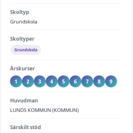
Skoltyp
Grundskola
Skoltyper
Grundskola
Årskurser
1
2
3
4
5
6
7
8
9
Huvudman
LUNDS KOMMUN (KOMMUN)
Särskilt stöd