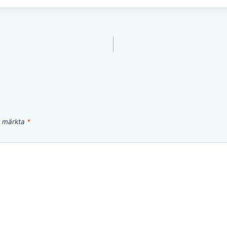
är märkta
*