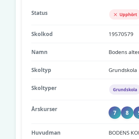
Status
Upphört
Skolkod
19570579
Namn
Bodens alte
Skoltyp
Grundskola
Skoltyper
Grundskola
Årskurser
7
8
Huvudman
BODENS K