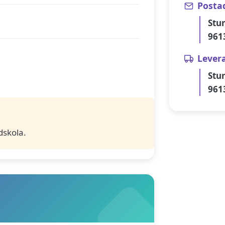
Posta
Stu
961
Lever
Stu
961
dskola.