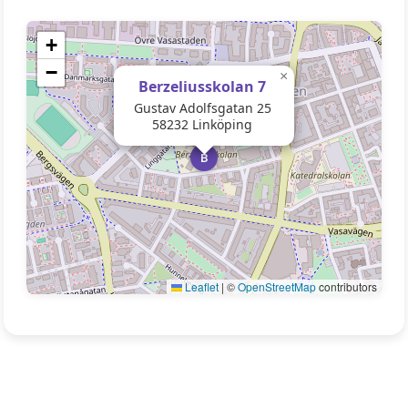
+
−
×
Berzeliusskolan 7
Gustav Adolfsgatan 25
58232 Linköping
B
Leaflet
|
©
OpenStreetMap
contributors